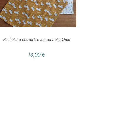
AJOUTER AU PANIER
EN BALADE
,
Pochette à couverts
Pochette à couverts avec serviette Oies
13,00
€