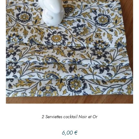
AJOUTER AU PANIER
DANS LA CUISINE
,
DES IDEES CADEAU
,
Serviette
2 Serviettes cocktail Noir et Or
6,00
€