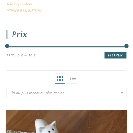
Tote bag enfant
PERSONNALISATION
Prix
FILTRER
PRIX :
0 €
—
10 €
Tri du plus récent au plus ancien