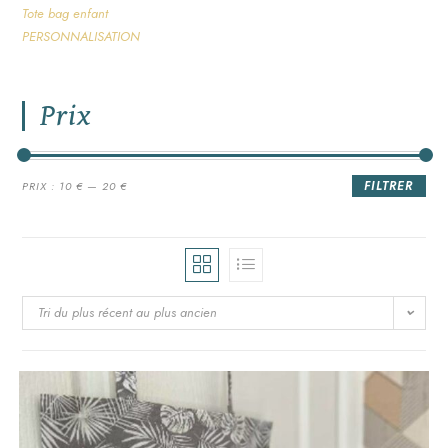
Tote bag enfant
PERSONNALISATION
Prix
FILTRER
PRIX :
10 €
—
20 €
Tri du plus récent au plus ancien