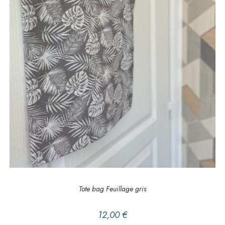
AJOUTER AU PANIER
EN BALADE
,
Tote bag
Tote bag Feuillage gris
12,00
€