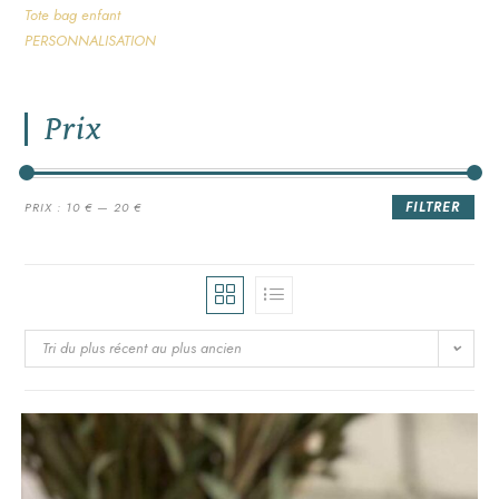
Tote bag enfant
PERSONNALISATION
Prix
FILTRER
PRIX :
10 €
—
20 €
Tri du plus récent au plus ancien