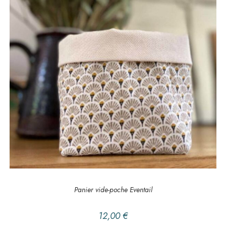
AJOUTER AU PANIER
DES IDEES CADEAU
,
Panier
Panier vide-poche Eventail
12,00
€