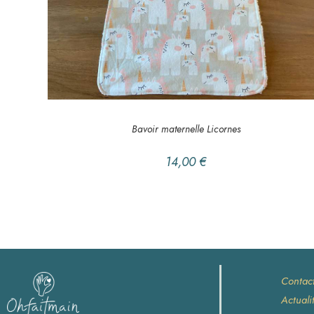
AJOUTER AU PANIER
Bavoir maternelle
,
LE COIN DES PETITS
Bavoir maternelle Licornes
14,00
€
Contac
Actuali