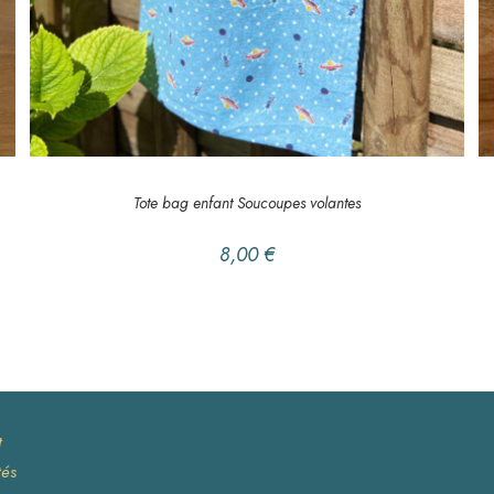
AJOUTER AU PANIER
LE COIN DES PETITS
,
Tote bag enfant
Tote bag enfant Soucoupes volantes
8,00
€
t
tés