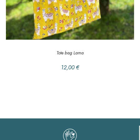
AJOUTER AU PANIER
EN BALADE
,
Tote bag
Tote bag Lama
12,00
€