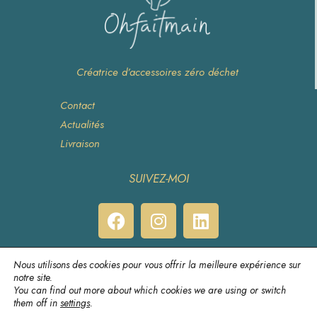
Créatrice d’accessoires zéro déchet
Contact
Actualités
Livraison
SUIVEZ-MOI
Politique de confidentialité
|
Conditions générales de vente
|
Mentions légales
Nous utilisons des cookies pour vous offrir la meilleure expérience sur
notre site.
You can find out more about which cookies we are using or switch
Copyright 2022 – Ohfaitmain
them off in
settings
.