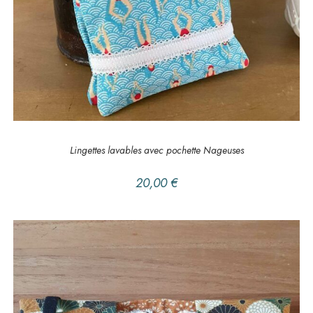
AJOUTER AU PANIER
DANS LA SALLE DE BAIN
,
Lingettes
Lingettes lavables avec pochette Nageuses
20,00
€