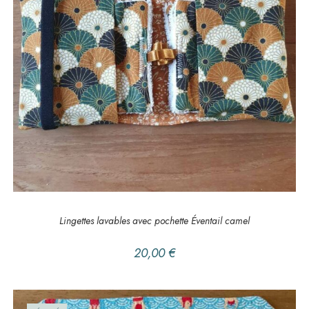
AJOUTER AU PANIER
DANS LA SALLE DE BAIN
,
Lingettes
Lingettes lavables avec pochette Éventail camel
20,00
€