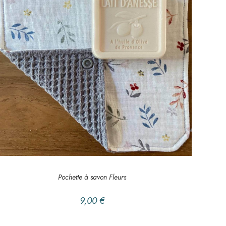
AJOUTER AU PANIER
DANS LA SALLE DE BAIN
,
Pochette à savon
Pochette à savon Fleurs
9,00
€