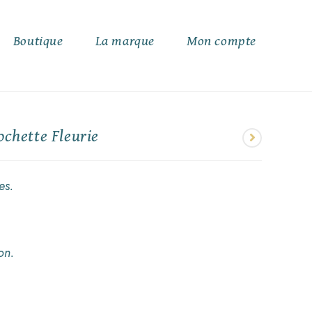
Boutique
La marque
Mon compte
ochette Fleurie
es.
on.