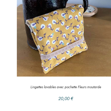
AJOUTER AU PANIER
DANS LA SALLE DE BAIN
,
Lingettes
Lingettes lavables avec pochette Fleurs moutarde
20,00
€